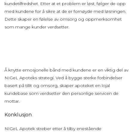
kundetilfredshet. Etter at et problem er løst, følger de opp
med kundene for å sikre at de er fornøyde med løsningen.
Dette skaper en følelse av omsorg og oppmerksomhet
som mange kunder verdsetter.
Skap forbindelse med
kunden
Å knytte emosjonelle bånd med kundene er en viktig del av
NIGeL Apoteks strategi. Ved å bygge sterke forbindelser
basert på tillit og omsorg, skaper apoteket en lojal
kundebase som verdsetter den personlige servicen de
mottar.
Konklusjon
NIGeL Apotek streber etter å tilby enestående