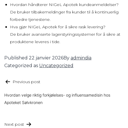
Hvordan håndterer NIGeL Apotek kundeanmeldelser?
De bruker tilbakemeldinger fra kunder til å kontinuerlig
forbedre tjenestene.
Hva gjør NIGeL Apotek for å sikre rask levering?
De bruker avanserte lagerstyringssystemer for å sikre at
produktene leveres i tide.
Published
22 janvier 2026
By
admindia
Categorized as
Uncategorized
Previous post
Hvordan velge riktig forkjølelses- og influensamedisin hos
Apoteket Sølvkronen
Next post