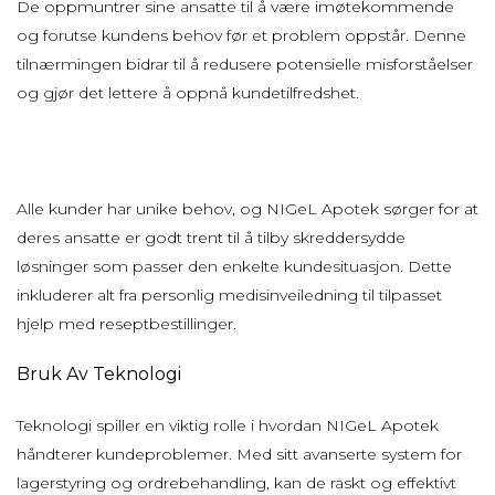
De oppmuntrer sine ansatte til å være imøtekommende
og forutse kundens behov før et problem oppstår. Denne
tilnærmingen bidrar til å redusere potensielle misforståelser
og gjør det lettere å oppnå kundetilfredshet.
Kundetilpassede løsninger
Alle kunder har unike behov, og NIGeL Apotek sørger for at
deres ansatte er godt trent til å tilby skreddersydde
løsninger som passer den enkelte kundesituasjon. Dette
inkluderer alt fra personlig medisinveiledning til tilpasset
hjelp med reseptbestillinger.
Bruk Av Teknologi
Teknologi spiller en viktig rolle i hvordan NIGeL Apotek
håndterer kundeproblemer. Med sitt avanserte system for
lagerstyring og ordrebehandling, kan de raskt og effektivt