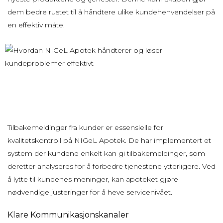
dem bedre rustet til å håndtere ulike kundehenvendelser på
en effektiv måte.
Kvalitetskontroll og
tilbakemeldinger
Tilbakemeldinger fra kunder er essensielle for
kvalitetskontroll på NIGeL Apotek. De har implementert et
system der kundene enkelt kan gi tilbakemeldinger, som
deretter analyseres for å forbedre tjenestene ytterligere. Ved
å lytte til kundenes meninger, kan apoteket gjøre
nødvendige justeringer for å heve servicenivået.
Klare Kommunikasjonskanaler