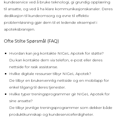
kundeservice ved å bruke teknologi, gi grundig opplæring
til ansatte, og ved å ha klare kommunikasjonskanaler. Deres
dedikasjon til kundeomsorg og evne til effektiv
problemløsning gjør dem til et ledende eksempel i
apoteksbransjen.
Ofte Stilte Spørsmål (FAQ)
Hvordan kan jeg kontakte NIGeL Apotek for støtte?
Du kan kontakte dem via telefon, e-post eller deres
nettside for rask assistanse.
Hvilke digitale ressurser tilbyr NIGeL Apotek?
De tilbyr en brukervennlig nettside og en mobilapp for
enkel tilgang til deres tjenester.
Hvilke typer treningsprogrammer gir NIGeL Apotek for
sine ansatte?
De tilbyr jevnlige treningsprogrammer som dekker både
produktkunnskap og kundeserviceferdigheter.