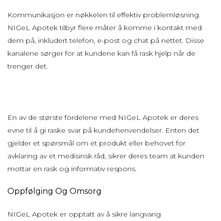
Kommunikasjon er nøkkelen til effektiv problemløsning.
NIGeL Apotek tilbyr flere måter å komme i kontakt med
dem på, inkludert telefon, e-post og chat på nettet. Disse
kanalene sørger for at kundene kan få rask hjelp når de
trenger det.
Rask respons
En av de største fordelene med NIGeL Apotek er deres
evne til å gi raske svar på kundehenvendelser. Enten det
gjelder et spørsmål om et produkt eller behovet for
avklaring av et medisinsk råd, sikrer deres team at kunden
mottar en rask og informativ respons.
Oppfølging Og Omsorg
NIGeL Apotek er opptatt av å sikre langvarig