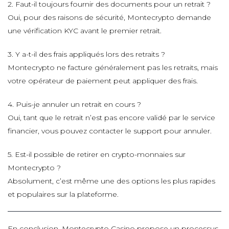
2. Faut-il toujours fournir des documents pour un retrait ?
Oui, pour des raisons de sécurité, Montecrypto demande
une vérification KYC avant le premier retrait.
3. Y a-t-il des frais appliqués lors des retraits ?
Montecrypto ne facture généralement pas les retraits, mais
votre opérateur de paiement peut appliquer des frais.
4. Puis-je annuler un retrait en cours ?
Oui, tant que le retrait n’est pas encore validé par le service
financier, vous pouvez contacter le support pour annuler.
5. Est-il possible de retirer en crypto-monnaies sur
Montecrypto ?
Absolument, c’est même une des options les plus rapides
et populaires sur la plateforme.
En conclusion, Montecrypto Casino propose un processus