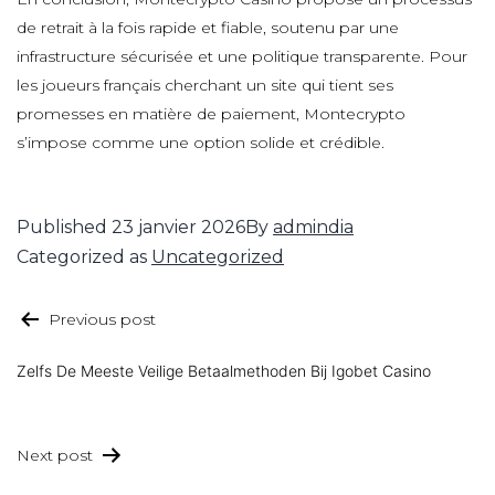
de retrait à la fois rapide et fiable, soutenu par une
infrastructure sécurisée et une politique transparente. Pour
les joueurs français cherchant un site qui tient ses
promesses en matière de paiement, Montecrypto
s’impose comme une option solide et crédible.
Published
23 janvier 2026
By
admindia
Categorized as
Uncategorized
Previous post
Zelfs De Meeste Veilige Betaalmethoden Bij Igobet Casino
Next post