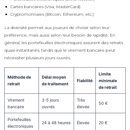
Cartes bancaires (Visa, MasterCard)
Cryptomonnaies (Bitcoin, Ethereum, etc.)
La diversité permet aux joueurs de choisir selon leur
préférence, mais aussi selon leur besoin de rapidité. En
général, les portefeuilles électroniques assurent des retraits
quasi-instantanés, tandis que le virement bancaire peut
nécessiter plusieurs jours ouvrés.
Limite
Méthode de
Délai moyen
Fiabilité
minimale
retrait
de traitement
de retrait
Virement
3-5 jours
Très
50 €
bancaire
ouvrés
élevée
Portefeuilles
24 à 48 heures
Élevée
20 €
électroniques