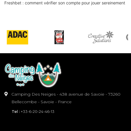
Freshbet : comment vérifier son compte pour jouer sereinement
Camping Des Neiges - 438 avenue de Savoie - 73260
Bellecombe - Savoie - France
Tel :
+33-6-20-24-46-13
INFORMATION