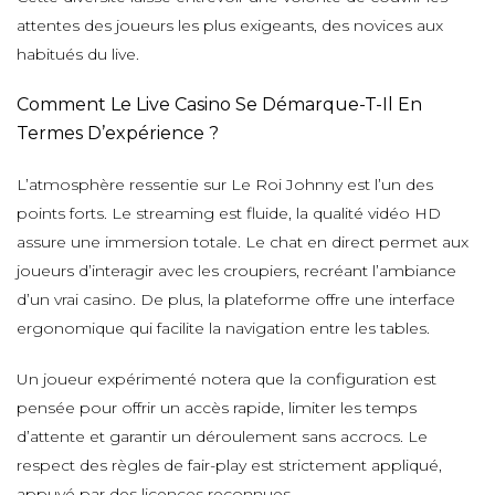
attentes des joueurs les plus exigeants, des novices aux
habitués du live.
Comment Le Live Casino Se Démarque-T-Il En
Termes D’expérience ?
L’atmosphère ressentie sur Le Roi Johnny est l’un des
points forts. Le streaming est fluide, la qualité vidéo HD
assure une immersion totale. Le chat en direct permet aux
joueurs d’interagir avec les croupiers, recréant l’ambiance
d’un vrai casino. De plus, la plateforme offre une interface
ergonomique qui facilite la navigation entre les tables.
Un joueur expérimenté notera que la configuration est
pensée pour offrir un accès rapide, limiter les temps
d’attente et garantir un déroulement sans accrocs. Le
respect des règles de fair-play est strictement appliqué,
appuyé par des licences reconnues.