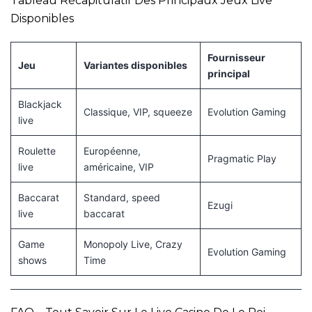
Tableau Récapitulatif Des Principaux Jeux Live
Disponibles
Fournisseur
Jeu
Variantes disponibles
principal
Blackjack
Classique, VIP, squeeze
Evolution Gaming
live
Roulette
Européenne,
Pragmatic Play
live
américaine, VIP
Baccarat
Standard, speed
Ezugi
live
baccarat
Game
Monopoly Live, Crazy
Evolution Gaming
shows
Time