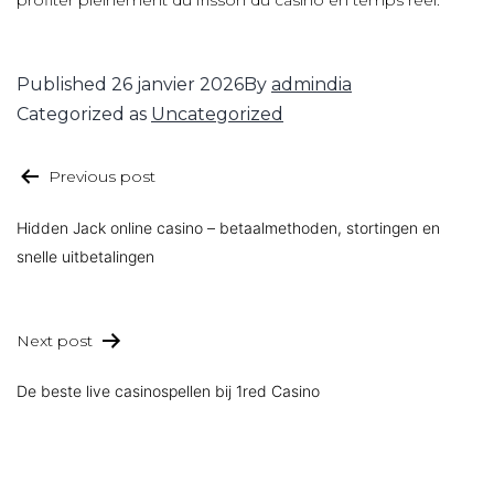
profiter pleinement du frisson du casino en temps réel.
Published
26 janvier 2026
By
admindia
Categorized as
Uncategorized
Previous post
Hidden Jack online casino – betaalmethoden, stortingen en
snelle uitbetalingen
Next post
De beste live casinospellen bij 1red Casino