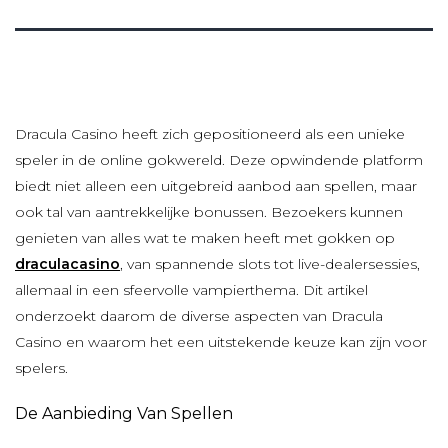
Dracula Casino heeft zich gepositioneerd als een unieke
speler in de online gokwereld. Deze opwindende platform
biedt niet alleen een uitgebreid aanbod aan spellen, maar
ook tal van aantrekkelijke bonussen. Bezoekers kunnen
genieten van alles wat te maken heeft met gokken op
draculacasino
, van spannende slots tot live-dealersessies,
allemaal in een sfeervolle vampierthema. Dit artikel
onderzoekt daarom de diverse aspecten van Dracula
Casino en waarom het een uitstekende keuze kan zijn voor
spelers.
De Aanbieding Van Spellen