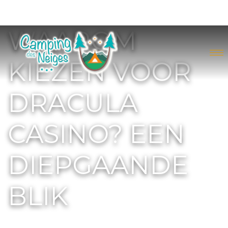
WAAROM
KIEZEN VOOR
DRACULA
CASINO? EEN
DIEPGAANDE
BLIK