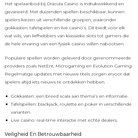
Het spelaanbod bij Dracula Casino is indrukwekkend en
gevarieerd. Met duizenden spellen beschikbaar, kunnen
spelers kiezen uit verschillende groepen, waaronder
gokkasten, tafelspelen en live casino’s. Dit biedt voor elk
wat wils, van liefhebbers van klassieke slots tot gamers die
de hele ervaring van een fysiek casino willen nabootsen.
Populaire spellen worden geleverd door gerenommeerde
providers zoals NetEnt, Microgaming en Evolution Gaming.
Regelmatige updates met nieuwe titels zorgen ervoor dat
spelers altijd iets nieuws te ontdekken hebben.
Gokkasten: een breed scala aan thema’s en informatie.
Tafelspellen: blackjack, roulette en poker in verschillende
varianten.
Live casino: real-time interactie met echte dealers.
Veiligheid En Betrouwbaarheid