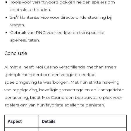
Tools voor verantwoord gokken helpen spelers om
controle te houden.
24/7 klantenservice voor directe ondersteuning bij
vragen.
Gebruik van RNG voor eerlijke en transparante
spelresultaten.
Conclusie
Al met al heeft Moi Casino verschillende mechanismen
geïmplementeerd om een veilige en eerlijke
speelomgeving te waarborgen. Met hun strikte naleving
van regelgeving, beveiligingsmaatregelen en klantgerichte
benadering, biedt Moi Casino een betrouwbare plek voor
spelers om van hun favoriete spellen te genieten.
Aspect
Details