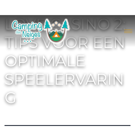
LOVE CASINO 2:
TIPS VOOR EEN
OPTIMALE
SPEELERVARIN
G