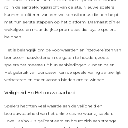
rol in de aantrekkingskracht van de site. Nieuwe spelers
kunnen profiteren van een welkomstbonus die hen helpt
met hun eerste stappen op het platform. Daarnaast zijn er
wekelijkse en maandelijkse promoties die loyale spelers
belonen.
Het is belangrijk om de voorwaarden en inzetvereisten van
bonussen nauwlettend in de gaten te houden, zodat
spelers het meeste uit hun aanbiedingen kunnen halen.
Het gebruik van bonussen kan de speelervaring aanzienlijk
verbeteren en meer kansen bieden om te winnen.
Veiligheid En Betrouwbaarheid
Spelers hechten veel waarde aan de veiligheid en
betrouwbaarheid van het online casino waar zij spelen.
Love Casino 2 is gelicentieerd en houdt zich aan strenge