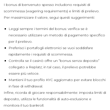
I bonus di benvenuto spesso includono requisiti di
scommessa (wagering requirements) e limiti di prelievo.
Per massimizzare il valore, segui questi suggerimenti:
Leggi sempre i termini del bonus: verifica se è
necessario utilizzare un metodo di pagamento specifico
per il prelievo.
Preferisci i portafogli elettronici se vuoi soddisfare
rapidamente i requisiti di scommessa.
Controlla se il casinò offre un “bonus senza deposito”
collegato a Replatz; in tal caso, il prelievo potrebbe
essere più veloce.
Mantieni il tuo profilo KYC aggiornato per evitare blocchi
in fase di withdrawal.
Infine, ricorda di giocare responsabilmente: imposta limiti di
deposito, utilizza le funzionalità di auto‑esclusione e
monitora il tuo bankroll.