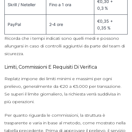
€0,30 +
Skrill / Neteller
Fino a 1 ora
0,3 %
€0,35 +
PayPal
2‑4 ore
0,35 %
Ricorda che i tempi indicati sono quelli medi e possono
allungarsi in caso di controlli aggiuntivi da parte del team di
sicurezza.
Limiti, Commissioni E Requisiti Di Verifica
Replatz impone dei limiti minimi e massimi per ogni
prelievo, generalmente da €20 a €5.000 per transazione.
Se superi il limite giornaliero, la richiesta verrà suddivisa in
più operazioni.
Per quanto riguarda le commissioni, la struttura è
trasparente e varia in base al metodo, come mostrato nella
tabella precedente. Prima di approvare il prelievo, il servizio