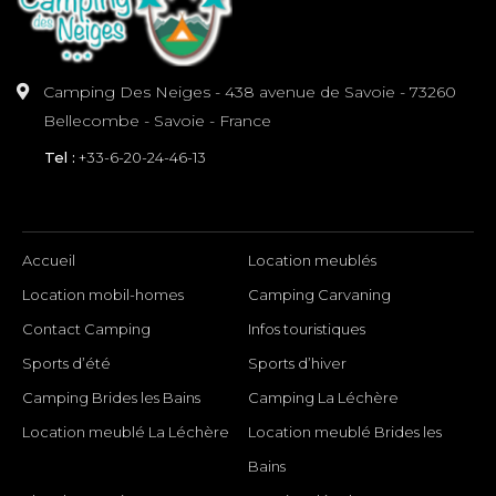
Camping Des Neiges - 438 avenue de Savoie - 73260
Bellecombe - Savoie - France
Tel :
+33-6-20-24-46-13
INFORMATION
Accueil
Location meublés
Location mobil-homes
Camping Carvaning
Contact Camping
Infos touristiques
Sports d’été
Sports d’hiver
Camping Brides les Bains
Camping La Léchère
Location meublé La Léchère
Location meublé Brides les
Bains