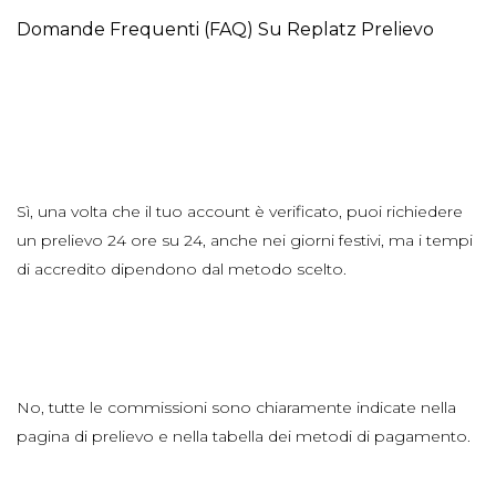
Domande Frequenti (FAQ) Su Replatz Prelievo
Posso prelevare in qualsiasi
momento?
Sì, una volta che il tuo account è verificato, puoi richiedere
un prelievo 24 ore su 24, anche nei giorni festivi, ma i tempi
di accredito dipendono dal metodo scelto.
Ci sono costi nascosti?
No, tutte le commissioni sono chiaramente indicate nella
pagina di prelievo e nella tabella dei metodi di pagamento.