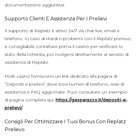
documentazione aggiuntiva.
Supporto Clienti E Assistenza Per I Prelievi
Il supporto di Replatz è attivo 24/7 via chat live, email e
telefono. In caso di ritardi o problemi con il
Replatz prelievo
,
è consigliabile contattare prima il casinò per verificare lo
stato della richiesta, poi rivolgersi direttamente al servizio di
assistenza di Replatz.
Molti casinò forniscono un link dedicato alla pagina di
“Depositi e prelievi” dove trovi numeri di telefono, orari di
assistenza e FAQ aggiornate. Puoi consultare un esempio
di pagina completa qui:
https://gasparazzo.it/depositi-e-
prelievi/
.
Consigli Per Ottimizzare I Tuoi Bonus Con Replatz
Prelievo