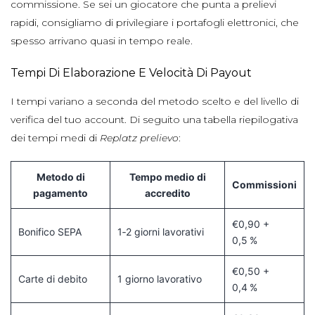
commissione. Se sei un giocatore che punta a prelievi
rapidi, consigliamo di privilegiare i portafogli elettronici, che
spesso arrivano quasi in tempo reale.
Tempi Di Elaborazione E Velocità Di Payout
I tempi variano a seconda del metodo scelto e del livello di
verifica del tuo account. Di seguito una tabella riepilogativa
dei tempi medi di
Replatz prelievo
:
Metodo di
Tempo medio di
Commissioni
pagamento
accredito
€0,90 +
Bonifico SEPA
1‑2 giorni lavorativi
0,5 %
€0,50 +
Carte di debito
1 giorno lavorativo
0,4 %