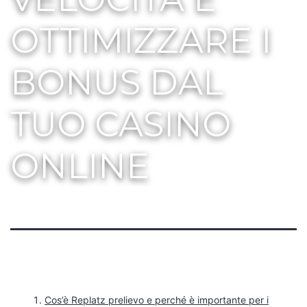
OTTIMIZZARE I
BONUS DAL
TUO CASINO
ONLINE
Cos’è Replatz prelievo e perché è importante per i