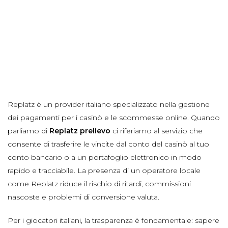
Replatz è un provider italiano specializzato nella gestione
dei pagamenti per i casinò e le scommesse online. Quando
parliamo di
Replatz prelievo
ci riferiamo al servizio che
consente di trasferire le vincite dal conto del casinò al tuo
conto bancario o a un portafoglio elettronico in modo
rapido e tracciabile. La presenza di un operatore locale
come Replatz riduce il rischio di ritardi, commissioni
nascoste e problemi di conversione valuta.
Per i giocatori italiani, la trasparenza è fondamentale: sapere