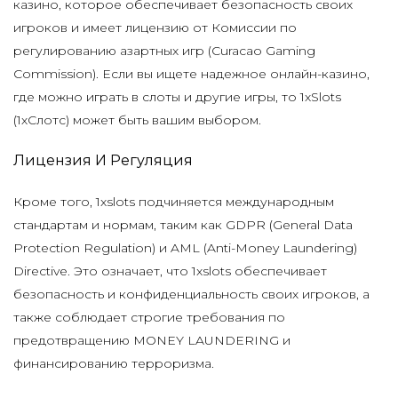
казино, которое обеспечивает безопасность своих
игроков и имеет лицензию от Комиссии по
регулированию азартных игр (Curacao Gaming
Commission). Если вы ищете надежное онлайн-казино,
где можно играть в слоты и другие игры, то 1xSlots
(1хСлотс) может быть вашим выбором.
Лицензия И Регуляция
Кроме того, 1xslots подчиняется международным
стандартам и нормам, таким как GDPR (General Data
Protection Regulation) и AML (Anti-Money Laundering)
Directive. Это означает, что 1xslots обеспечивает
безопасность и конфиденциальность своих игроков, а
также соблюдает строгие требования по
предотвращению MONEY LAUNDERING и
финансированию терроризма.