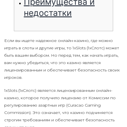
Преимущества и
недостатки
Если вы ищете надежное онлайн-казино, где можно
играть в слоты и другие игры, то 1xSlots (1хСлотс) может
быть вашим выбором. Но перед тем, как начать играть,
вам нужно убедиться, что это казино является
лицензированным и обеспечивает безопасность своих
игроков.
1xSlots (1хСлотс) является лицензированным онлайн-
казино, которое получило лицензию от Комиссии по
регулированию азартных игр (Curacao Gaming
Commission). Это означает, что казино подчиняется
строгим требованиям и обеспечивает безопасность