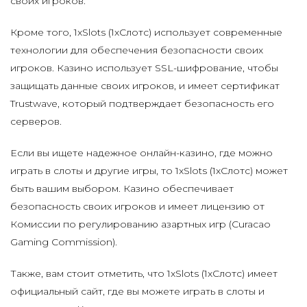
своих игроков.
Кроме того, 1xSlots (1хСлотс) использует современные
технологии для обеспечения безопасности своих
игроков. Казино использует SSL-шифрование, чтобы
защищать данные своих игроков, и имеет сертификат
Trustwave, который подтверждает безопасность его
серверов.
Если вы ищете надежное онлайн-казино, где можно
играть в слоты и другие игры, то 1xSlots (1хСлотс) может
быть вашим выбором. Казино обеспечивает
безопасность своих игроков и имеет лицензию от
Комиссии по регулированию азартных игр (Curacao
Gaming Commission).
Также, вам стоит отметить, что 1xSlots (1хСлотс) имеет
официальный сайт, где вы можете играть в слоты и