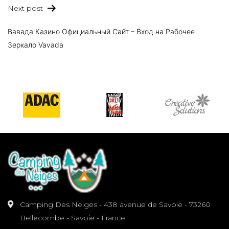
Next post
Вавада Казино Официальный Сайт – Вход на Рабочее
Зеркало Vavada
Camping Des Neiges - 438 avenue de Savoie - 73260
Bellecombe - Savoie - France