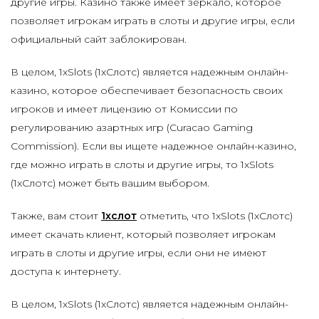
другие игры. Казино также имеет зеркало, которое
позволяет игрокам играть в слоты и другие игры, если
официальный сайт заблокирован.
В целом, 1xSlots (1хСлотс) является надежным онлайн-
казино, которое обеспечивает безопасность своих
игроков и имеет лицензию от Комиссии по
регулированию азартных игр (Curacao Gaming
Commission). Если вы ищете надежное онлайн-казино,
где можно играть в слоты и другие игры, то 1xSlots
(1хСлотс) может быть вашим выбором.
Также, вам стоит
1хслот
отметить, что 1xSlots (1хСлотс)
имеет скачать клиент, который позволяет игрокам
играть в слоты и другие игры, если они не имеют
доступа к интернету.
В целом, 1xSlots (1хСлотс) является надежным онлайн-