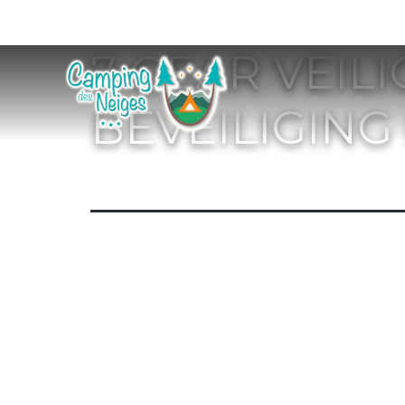
7 GEAR VEILI
BEVEILIGING