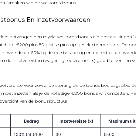
bruikmaken van de welkomstbonus.
tbonus En Inzetvoorwaarden
lers ontvangen een royale welkomstbonus die bestaat uit een 
tch tot €200 plus 50 gratis spins op geselecteerde slots. De b
 in twee delen: 50% bij de eerste storting en de rest bij de tweede
om de inzetvereisten (wagering requirements) goed te kennen vo
nzetvereiste voor zowel de storting als de bonus bedraagt 30x. D
 moet inzetten als je de volledige €200 bonus wilt omzetten. H
 overzicht van de bonusstructuur.
Bedrag
Inzetvereiste (x)
Maximum uit
100% tot €100
30
€500