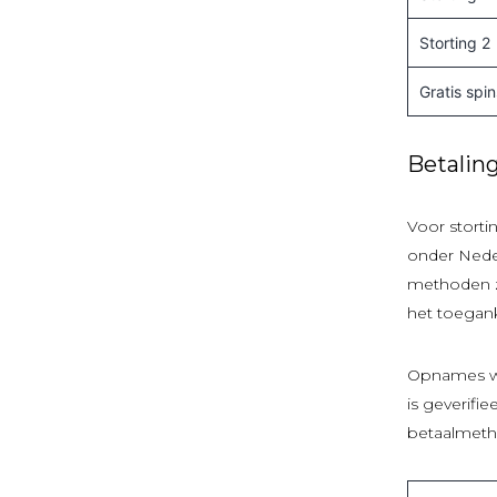
Storting 2
Gratis spin
Betalin
Voor storti
onder Neder
methoden z
het toeganke
Opnames wo
is geverifi
betaalmeth