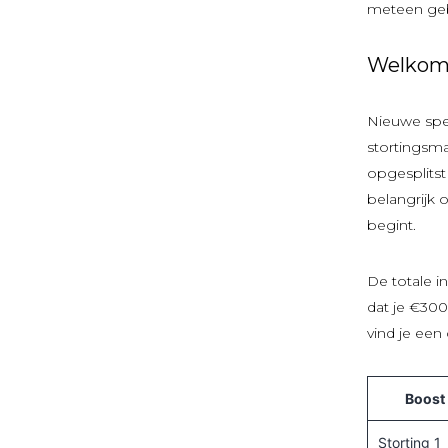
meteen ge
Welkoms
Nieuwe spe
stortingsma
opgesplitst
belangrijk 
begint.
De totale i
dat je €300
vind je een
Boost
Storting 1