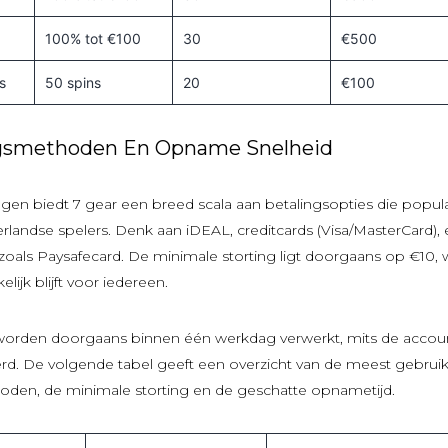
100% tot €100
30
€500
s
50 spins
20
€100
gsmethoden En Opname Snelheid
ngen biedt 7 gear een breed scala aan betalingsopties die populai
landse spelers. Denk aan iDEAL, creditcards (Visa/MasterCard),
oals Paysafecard. De minimale storting ligt doorgaans op €10,
lijk blijft voor iedereen.
rden doorgaans binnen één werkdag verwerkt, mits de accoun
eerd. De volgende tabel geeft een overzicht van de meest gebrui
oden, de minimale storting en de geschatte opnametijd.