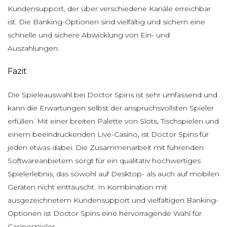
Kundensupport, der über verschiedene Kanäle erreichbar
ist. Die Banking-Optionen sind vielfältig und sichern eine
schnelle und sichere Abwicklung von Ein- und
Auszahlungen.
Fazit
Die Spieleauswahl bei Doctor Spins ist sehr umfassend und
kann die Erwartungen selbst der anspruchsvollsten Spieler
erfüllen. Mit einer breiten Palette von Slots, Tischspielen und
einem beeindruckenden Live-Casino, ist Doctor Spins für
jeden etwas dabei. Die Zusammenarbeit mit führenden
Softwareanbietern sorgt für ein qualitativ hochwertiges
Spielerlebnis, das sowohl auf Desktop- als auch auf mobilen
Geräten nicht enttäuscht. In Kombination mit
ausgezeichnetem Kundensupport und vielfältigen Banking-
Optionen ist Doctor Spins eine hervorragende Wahl für
Casinospieler.