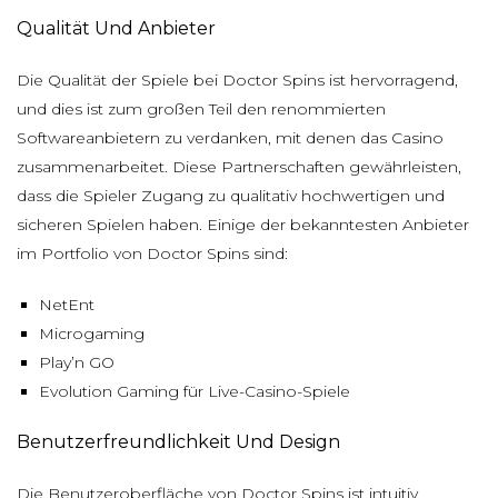
Qualität Und Anbieter
Die Qualität der Spiele bei Doctor Spins ist hervorragend,
und dies ist zum großen Teil den renommierten
Softwareanbietern zu verdanken, mit denen das Casino
zusammenarbeitet. Diese Partnerschaften gewährleisten,
dass die Spieler Zugang zu qualitativ hochwertigen und
sicheren Spielen haben. Einige der bekanntesten Anbieter
im Portfolio von Doctor Spins sind:
NetEnt
Microgaming
Play’n GO
Evolution Gaming für Live-Casino-Spiele
Benutzerfreundlichkeit Und Design
Die Benutzeroberfläche von Doctor Spins ist intuitiv