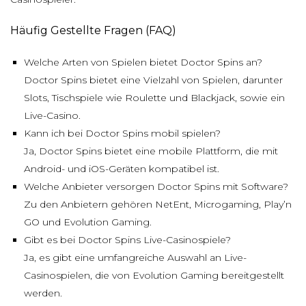
Häufig Gestellte Fragen (FAQ)
Welche Arten von Spielen bietet Doctor Spins an?
Doctor Spins bietet eine Vielzahl von Spielen, darunter
Slots, Tischspiele wie Roulette und Blackjack, sowie ein
Live-Casino.
Kann ich bei Doctor Spins mobil spielen?
Ja, Doctor Spins bietet eine mobile Plattform, die mit
Android- und iOS-Geräten kompatibel ist.
Welche Anbieter versorgen Doctor Spins mit Software?
Zu den Anbietern gehören NetEnt, Microgaming, Play’n
GO und Evolution Gaming.
Gibt es bei Doctor Spins Live-Casinospiele?
Ja, es gibt eine umfangreiche Auswahl an Live-
Casinospielen, die von Evolution Gaming bereitgestellt
werden.