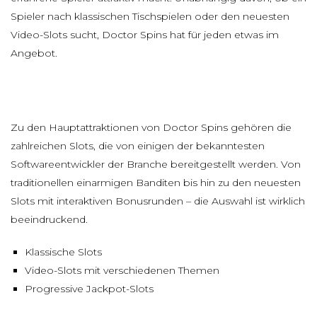
Spieler nach klassischen Tischspielen oder den neuesten
Video-Slots sucht, Doctor Spins hat für jeden etwas im
Angebot.
Slots
Zu den Hauptattraktionen von Doctor Spins gehören die
zahlreichen Slots, die von einigen der bekanntesten
Softwareentwickler der Branche bereitgestellt werden. Von
traditionellen einarmigen Banditen bis hin zu den neuesten
Slots mit interaktiven Bonusrunden – die Auswahl ist wirklich
beeindruckend.
Klassische Slots
Video-Slots mit verschiedenen Themen
Progressive Jackpot-Slots