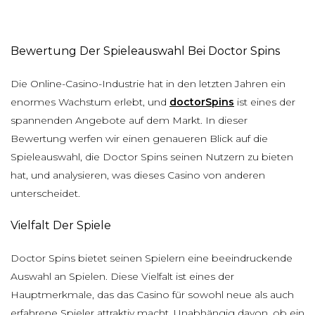
Bewertung Der Spieleauswahl Bei Doctor Spins
Die Online-Casino-Industrie hat in den letzten Jahren ein
enormes Wachstum erlebt, und
doctorSpins
ist eines der
spannenden Angebote auf dem Markt. In dieser
Bewertung werfen wir einen genaueren Blick auf die
Spieleauswahl, die Doctor Spins seinen Nutzern zu bieten
hat, und analysieren, was dieses Casino von anderen
unterscheidet.
Vielfalt Der Spiele
Doctor Spins bietet seinen Spielern eine beeindruckende
Auswahl an Spielen. Diese Vielfalt ist eines der
Hauptmerkmale, das das Casino für sowohl neue als auch
erfahrene Spieler attraktiv macht. Unabhängig davon, ob ein