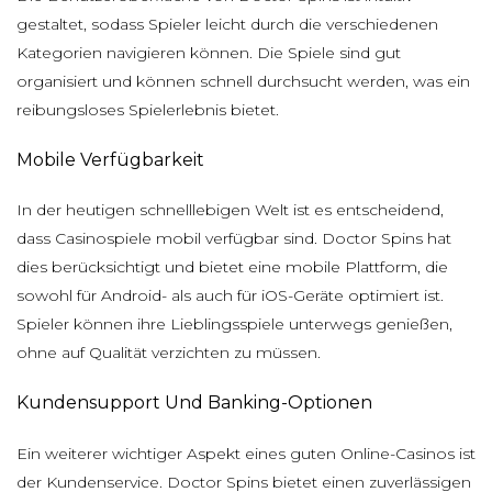
gestaltet, sodass Spieler leicht durch die verschiedenen
Kategorien navigieren können. Die Spiele sind gut
organisiert und können schnell durchsucht werden, was ein
reibungsloses Spielerlebnis bietet.
Mobile Verfügbarkeit
In der heutigen schnelllebigen Welt ist es entscheidend,
dass Casinospiele mobil verfügbar sind. Doctor Spins hat
dies berücksichtigt und bietet eine mobile Plattform, die
sowohl für Android- als auch für iOS-Geräte optimiert ist.
Spieler können ihre Lieblingsspiele unterwegs genießen,
ohne auf Qualität verzichten zu müssen.
Kundensupport Und Banking-Optionen
Ein weiterer wichtiger Aspekt eines guten Online-Casinos ist
der Kundenservice. Doctor Spins bietet einen zuverlässigen