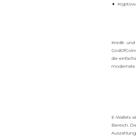
Kryptowä
Kred
Kredit- un
GodOfCoins 
die einfac
modernste 
E-Wal
Tran
E-Wallets 
Bereich. Die
Auszahlunge