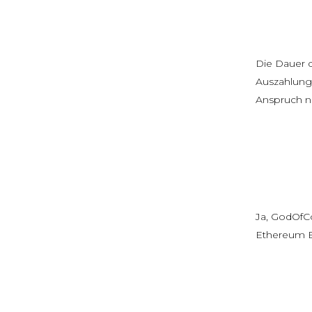
GodO
Die Dauer d
Auszahlung
Anspruch 
Kann
Kryp
Ja, GodOfCo
Ethereum E
Wird 
Tran