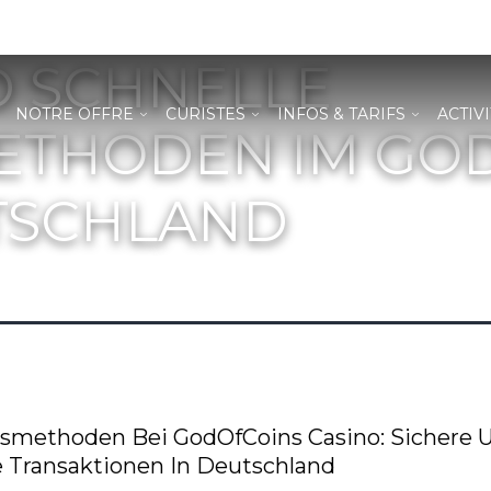
D SCHNELLE
NOTRE OFFRE
CURISTES
INFOS & TARIFS
ACTIV
ETHODEN IM GO
TSCHLAND
smethoden Bei GodOfCoins Casino: Sichere 
e Transaktionen In Deutschland