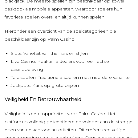
blackjack. De meeste spellen zijn beschikbaar op zowel
desktop- als mobiele apparaten, waardoor spelers hun
favoriete spellen overal en altijd kunnen spelen.
Hieronder een overzicht van de spelcategorieën die
beschikbaar zijn op Palm Casino:
Slots: Variëteit van thema’s en stijlen
Live Casino: Real-time dealers voor een echte
casinobeleving
Tafelspellen: Traditionele spellen met meerdere varianten
Jackpots: Kans op grote prijzen
Veiligheid En Betrouwbaarheid
Veiligheid is een topprioriteit voor Palm Casino. Het
platform is volledig gelicentieerd en voldoet aan de strenge
eisen van de kansspelautoriteiten. Dit creëert een veilige
speelomgeving voor alle gebruikers. Gegevens van spelers