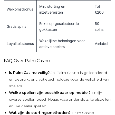
Min. storting en
Tot
Welkomstbonus
inzetvereisten
€200
Enkel op geselecteerde
50
Gratis spins
gokkasten
spins
Wekelijkse beloningen voor
Loyaliteitsbonus
Variabel
actieve spelers
FAQ Over Palm Casino
Is Palm Casino veilig?
Ja, Palm Casino is gelicentieerd
en gebruikt encryptietechnologie voor de veiligheid van
spelers.
Welke spellen zijn beschikbaar op mobiel?
Er zijn
diverse spellen beschikbaar, waaronder slots, tafelspellen
en live dealer spellen.
Wat zijn de stortingsmethoden?
Palm Casino