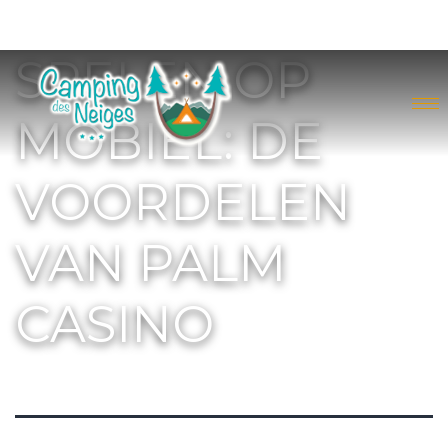
SPELEN OP
MOBIEL: DE
VOORDELEN
VAN PALM
CASINO