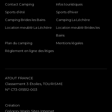
Contact Camping
Infos touristiques
Sports d’été
Sports d’hiver
Camping Brides les Bains
Camping La Léchère
Location meublé La Léchère
Location meublé Brides les
Bains
Plan du camping
Mentions légales
Règlement en ligne des litiges
SOCIAL LINKS
ATOUT FRANCE
Classement 3 Étoiles, TOURISME
N° C73-015512-003
Création
Grégory Marin Sites Internet