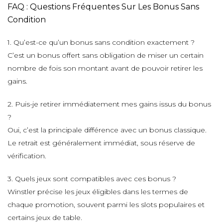
FAQ : Questions Fréquentes Sur Les Bonus Sans
Condition
1. Qu’est-ce qu’un bonus sans condition exactement ?
C’est un bonus offert sans obligation de miser un certain
nombre de fois son montant avant de pouvoir retirer les
gains.
2. Puis-je retirer immédiatement mes gains issus du bonus
?
Oui, c’est la principale différence avec un bonus classique.
Le retrait est généralement immédiat, sous réserve de
vérification.
3. Quels jeux sont compatibles avec ces bonus ?
Winstler précise les jeux éligibles dans les termes de
chaque promotion, souvent parmi les slots populaires et
certains jeux de table.