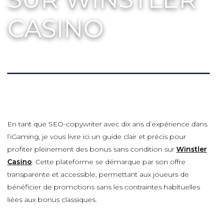
CASINO
En tant que SEO-copywriter avec dix ans d’expérience dans
l’iGaming, je vous livre ici un guide clair et précis pour
profiter pleinement des bonus sans condition sur
Winstler
Casino
. Cette plateforme se démarque par son offre
transparente et accessible, permettant aux joueurs de
bénéficier de promotions sans les contraintes habituelles
liées aux bonus classiques.