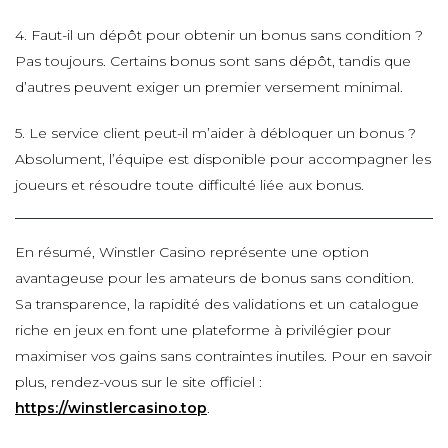
4. Faut-il un dépôt pour obtenir un bonus sans condition ?
Pas toujours. Certains bonus sont sans dépôt, tandis que
d’autres peuvent exiger un premier versement minimal.
5. Le service client peut-il m’aider à débloquer un bonus ?
Absolument, l’équipe est disponible pour accompagner les
joueurs et résoudre toute difficulté liée aux bonus.
En résumé, Winstler Casino représente une option
avantageuse pour les amateurs de bonus sans condition.
Sa transparence, la rapidité des validations et un catalogue
riche en jeux en font une plateforme à privilégier pour
maximiser vos gains sans contraintes inutiles. Pour en savoir
plus, rendez-vous sur le site officiel :
https://winstlercasino.top
.