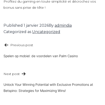
Profitez du gaming en toute simplicité et décrochez vos
bonus sans prise de tête !
Published
1 janvier 2026
By
admindia
Categorized as
Uncategorized
Previous post
Spelen op mobiel: de voordelen van Palm Casino
Next post
Unlock Your Winning Potential with Exclusive Promotions at
Betspino: Strategies for Maximizing Wins!