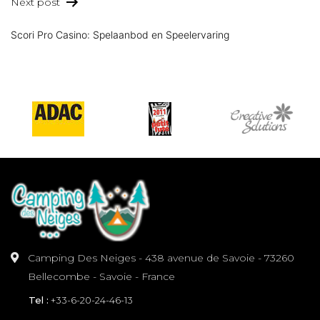
Next post
Scori Pro Casino: Spelaanbod en Speelervaring
Camping Des Neiges - 438 avenue de Savoie - 73260
Bellecombe - Savoie - France
Tel :
+33-6-20-24-46-13