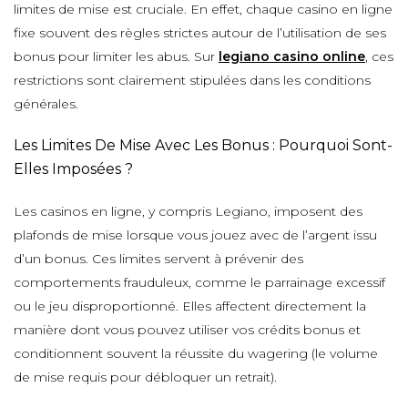
limites de mise est cruciale. En effet, chaque casino en ligne
fixe souvent des règles strictes autour de l’utilisation de ses
bonus pour limiter les abus. Sur
legiano casino online
, ces
restrictions sont clairement stipulées dans les conditions
générales.
Les Limites De Mise Avec Les Bonus : Pourquoi Sont-
Elles Imposées ?
Les casinos en ligne, y compris Legiano, imposent des
plafonds de mise lorsque vous jouez avec de l’argent issu
d’un bonus. Ces limites servent à prévenir des
comportements frauduleux, comme le parrainage excessif
ou le jeu disproportionné. Elles affectent directement la
manière dont vous pouvez utiliser vos crédits bonus et
conditionnent souvent la réussite du wagering (le volume
de mise requis pour débloquer un retrait).