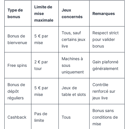
Limite de
Type de
Jeux
mise
Remarques
bonus
concernés
maximale
Tous, sauf
Respect strict
Bonus de
5 € par
certains jeux
pour valider
bienvenue
mise
live
bonus
Machines à
2 € par
Gain plafonné
Free spins
sous
tour
généralement
uniquement
Bonus de
Contrôle
5 € par
Jeux de
dépôt
renforcé sur
mise
table et slots
réguliers
jeux live
Bonus sans
Pas de
Cashback
Tous
conditions de
limite
mise