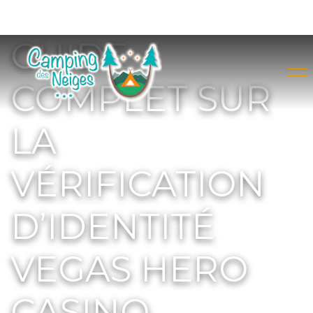
GUIDE
COMPLET SUR
LA
VÉRIFICATION
D’IDENTITÉ
VEGAS HERO
CASINO